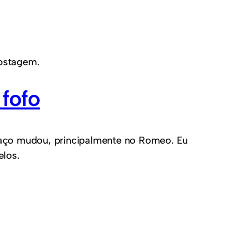
postagem.
fofo
 traço mudou, principalmente no Romeo. Eu
elos.