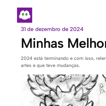
Pular
para
o
conteúdo
31 de dezembro de 2024
Minhas Melho
2024 está terminando e com isso, rele
artes e que teve mudanças.