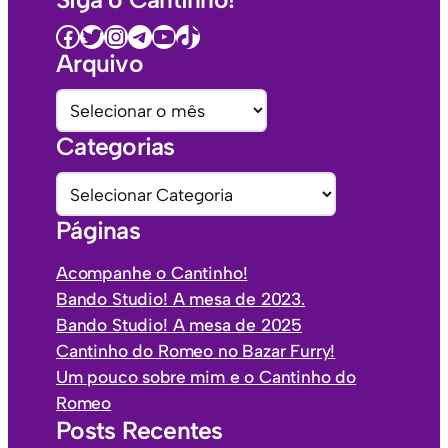
Facebook
Twitter
Instagram
Telegram
Youtube
TikTok
Arquivo
A
r
Categorias
q
u
C
i
a
Páginas
v
t
o
e
Acompanhe o Cantinho!
s
g
Bando Studio! A mesa de 2023.
o
Bando Studio! A mesa de 2025
r
Cantinho do Romeo no Bazar Furry!
i
Um pouco sobre mim e o Cantinho do
a
Romeo
s
Posts Recentes