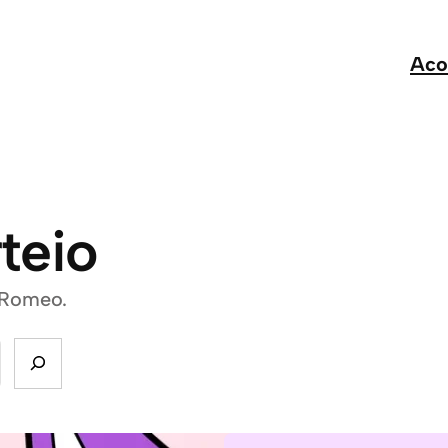
Aco
teio
 Romeo.