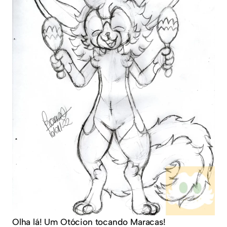
Olha lá! Um Otócion tocando Maracas!