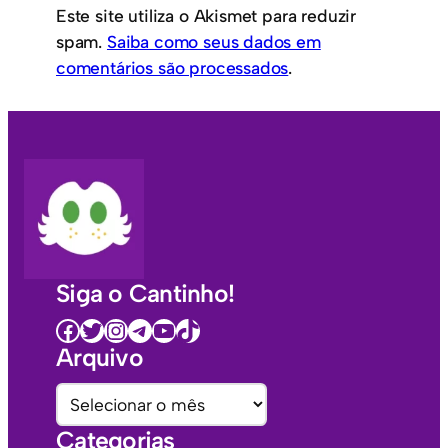
Este site utiliza o Akismet para reduzir
spam.
Saiba como seus dados em
comentários são processados
.
Siga o Cantinho!
Facebook
Twitter
Instagram
Telegram
Youtube
TikTok
Arquivo
A
r
Categorias
q