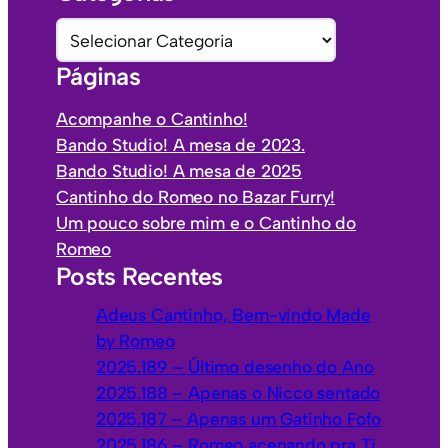
u
C
i
a
Páginas
v
t
o
e
Acompanhe o Cantinho!
s
g
Bando Studio! A mesa de 2023.
o
Bando Studio! A mesa de 2025
r
Cantinho do Romeo no Bazar Furry!
i
Um pouco sobre mim e o Cantinho do
a
Romeo
s
Posts Recentes
Adeus Cantinho, Bem-vindo Made
by Romeo
2025.189 – Último desenho do Ano
2025.188 – Apenas o Nicco sentado
2025.187 – Apenas um Gatinho Fofo
2025.186 – Romeo acenando pra Ti