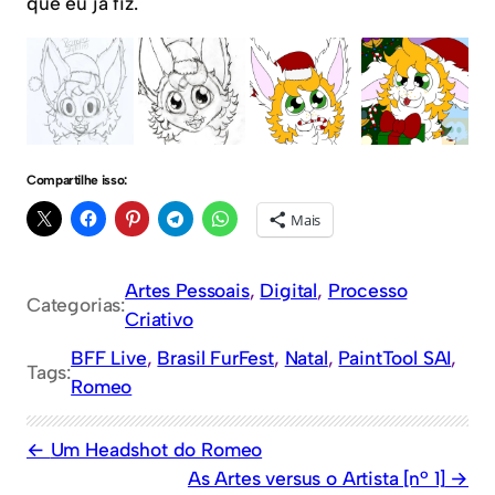
que eu já fiz.
Compartilhe isso:
Mais
Artes Pessoais
, 
Digital
, 
Processo
Categorias:
Criativo
BFF Live
, 
Brasil FurFest
, 
Natal
, 
PaintTool SAI
, 
Tags:
Romeo
Um Headshot do Romeo
As Artes versus o Artista [nº 1]