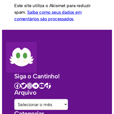
Este site utiliza o Akismet para reduzir
spam.
Saiba como seus dados em
comentários são processados
.
Siga o Cantinho!
Facebook
Twitter
Instagram
Telegram
Youtube
TikTok
Arquivo
A
r
Categorias