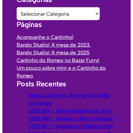
q
u
C
i
a
Páginas
v
t
o
e
Acompanhe o Cantinho!
s
g
Bando Studio! A mesa de 2023.
o
Bando Studio! A mesa de 2025
r
Cantinho do Romeo no Bazar Furry!
i
Um pouco sobre mim e o Cantinho do
a
Romeo
s
Posts Recentes
Adeus Cantinho, Bem-vindo Made
by Romeo
2025.189 – Último desenho do Ano
2025.188 – Apenas o Nicco sentado
2025.187 – Apenas um Gatinho Fofo