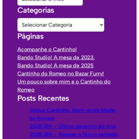
r
Categorias
q
u
C
i
a
Páginas
v
t
o
e
Acompanhe o Cantinho!
s
g
Bando Studio! A mesa de 2023.
o
Bando Studio! A mesa de 2025
r
Cantinho do Romeo no Bazar Furry!
i
Um pouco sobre mim e o Cantinho do
a
Romeo
s
Posts Recentes
Adeus Cantinho, Bem-vindo Made
by Romeo
2025.189 – Último desenho do Ano
2025.188 – Apenas o Nicco sentado