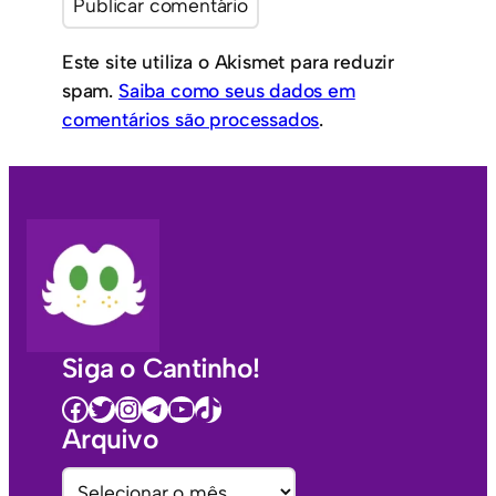
Este site utiliza o Akismet para reduzir
spam.
Saiba como seus dados em
comentários são processados
.
Siga o Cantinho!
Facebook
Twitter
Instagram
Telegram
Youtube
TikTok
Arquivo
A