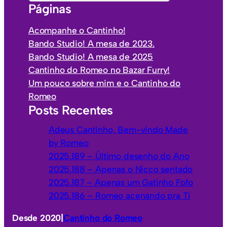
Páginas
v
t
o
e
Acompanhe o Cantinho!
s
g
Bando Studio! A mesa de 2023.
o
Bando Studio! A mesa de 2025
r
Cantinho do Romeo no Bazar Furry!
i
Um pouco sobre mim e o Cantinho do
a
Romeo
s
Posts Recentes
Adeus Cantinho, Bem-vindo Made
by Romeo
2025.189 – Último desenho do Ano
2025.188 – Apenas o Nicco sentado
2025.187 – Apenas um Gatinho Fofo
2025.186 – Romeo acenando pra Ti
Desde 2020
|
Cantinho do Romeo