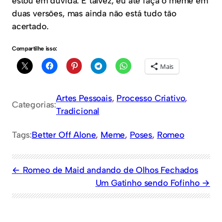
estou em dúvida. E talvez, eu até faça o meme em
duas versões, mas ainda não está tudo tão
acertado.
Compartilhe isso:
Mais
Artes Pessoais
, 
Processo Criativo
, 
Categorias:
Tradicional
Tags:
Better Off Alone
, 
Meme
, 
Poses
, 
Romeo
Romeo de Maid andando de Olhos Fechados
Um Gatinho sendo Fofinho