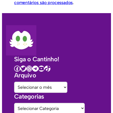
comentários são processados
.
Siga o Cantinho!
Facebook
Twitter
Instagram
Telegram
Youtube
TikTok
Arquivo
A
r
Categorias
q
u
C
i
a