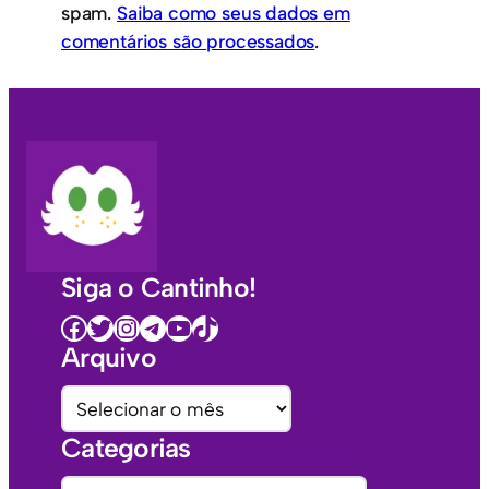
spam.
Saiba como seus dados em
comentários são processados
.
Siga o Cantinho!
Facebook
Twitter
Instagram
Telegram
Youtube
TikTok
Arquivo
A
r
Categorias
q
u
C