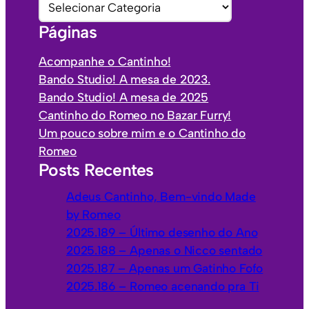
i
a
Páginas
v
t
o
e
Acompanhe o Cantinho!
s
g
Bando Studio! A mesa de 2023.
o
Bando Studio! A mesa de 2025
r
Cantinho do Romeo no Bazar Furry!
i
Um pouco sobre mim e o Cantinho do
a
Romeo
s
Posts Recentes
Adeus Cantinho, Bem-vindo Made
by Romeo
2025.189 – Último desenho do Ano
2025.188 – Apenas o Nicco sentado
2025.187 – Apenas um Gatinho Fofo
2025.186 – Romeo acenando pra Ti