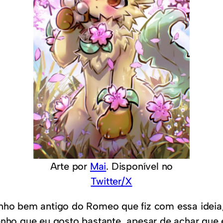
Arte por
Mai
. Disponível no
Twitter/X
nho bem antigo do Romeo que fiz com essa ideia, 
enho que eu gosto bastante, apesar de achar que 