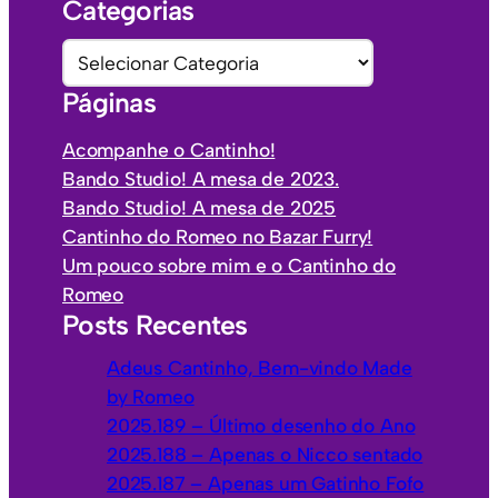
Categorias
q
u
C
i
a
Páginas
v
t
o
e
Acompanhe o Cantinho!
s
g
Bando Studio! A mesa de 2023.
o
Bando Studio! A mesa de 2025
r
Cantinho do Romeo no Bazar Furry!
i
Um pouco sobre mim e o Cantinho do
a
Romeo
s
Posts Recentes
Adeus Cantinho, Bem-vindo Made
by Romeo
2025.189 – Último desenho do Ano
2025.188 – Apenas o Nicco sentado
2025.187 – Apenas um Gatinho Fofo