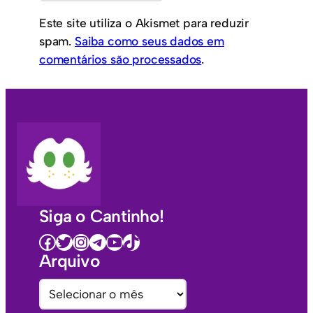
Este site utiliza o Akismet para reduzir
spam.
Saiba como seus dados em
comentários são processados
.
Siga o Cantinho!
Facebook
Twitter
Instagram
Telegram
Youtube
TikTok
Arquivo
A
r