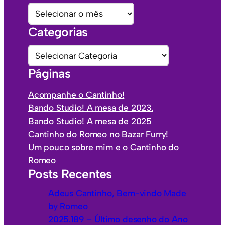
A
r
Categorias
q
u
C
i
a
Páginas
v
t
o
e
Acompanhe o Cantinho!
s
g
Bando Studio! A mesa de 2023.
o
Bando Studio! A mesa de 2025
r
Cantinho do Romeo no Bazar Furry!
i
Um pouco sobre mim e o Cantinho do
a
Romeo
s
Posts Recentes
Adeus Cantinho, Bem-vindo Made
by Romeo
2025.189 – Último desenho do Ano