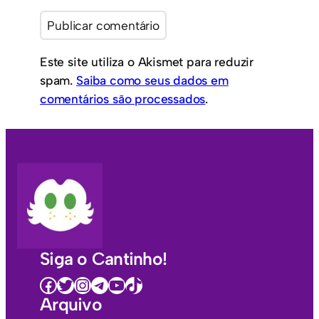
Este site utiliza o Akismet para reduzir
spam.
Saiba como seus dados em
comentários são processados
.
Siga o Cantinho!
Facebook
Twitter
Instagram
Telegram
Youtube
TikTok
Arquivo