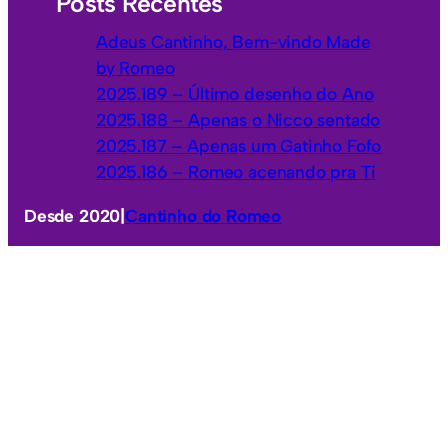
Posts Recentes
Adeus Cantinho, Bem-vindo Made
by Romeo
2025.189 – Último desenho do Ano
2025.188 – Apenas o Nicco sentado
2025.187 – Apenas um Gatinho Fofo
2025.186 – Romeo acenando pra Ti
Desde 2020
|
Cantinho do Romeo