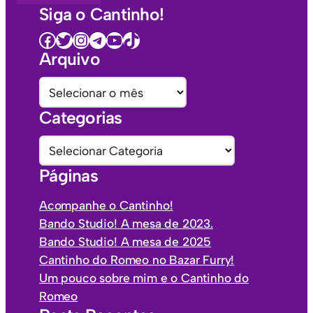
Siga o Cantinho!
Facebook
Twitter
Instagram
Telegram
Youtube
TikTok
Arquivo
A
r
Categorias
q
u
C
i
a
Páginas
v
t
o
e
Acompanhe o Cantinho!
s
g
Bando Studio! A mesa de 2023.
o
Bando Studio! A mesa de 2025
r
Cantinho do Romeo no Bazar Furry!
i
Um pouco sobre mim e o Cantinho do
a
Romeo
s