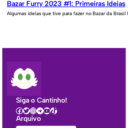
Bazar Furry 2023 #1: Primeiras Ideias
Algumas ideias que tive para fazer no Bazar da Brasi
Siga o Cantinho!
Facebook
Twitter
Instagram
Telegram
Youtube
TikTok
Arquivo