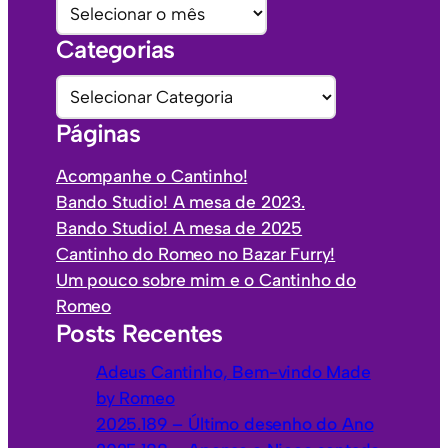
A
r
Categorias
q
u
C
i
a
Páginas
v
t
o
e
Acompanhe o Cantinho!
s
g
Bando Studio! A mesa de 2023.
o
Bando Studio! A mesa de 2025
r
Cantinho do Romeo no Bazar Furry!
i
Um pouco sobre mim e o Cantinho do
a
Romeo
s
Posts Recentes
Adeus Cantinho, Bem-vindo Made
by Romeo
2025.189 – Último desenho do Ano