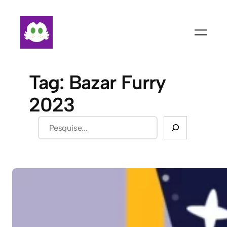
Pular
para
o
conteúdo
Tag:
Bazar Furry
2023
Pesquisar