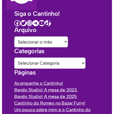
Siga o Cantinho!
Facebook
Twitter
Instagram
Telegram
Youtube
TikTok
Arquivo
A
r
Categorias
q
u
C
i
a
Páginas
v
t
o
e
Acompanhe o Cantinho!
s
g
Bando Studio! A mesa de 2023.
o
Bando Studio! A mesa de 2025
r
Cantinho do Romeo no Bazar Furry!
i
Um pouco sobre mim e o Cantinho do
a