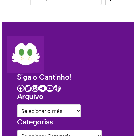
Siga o Cantinho!
Facebook
Twitter
Instagram
Telegram
Youtube
TikTok
Arquivo
A
r
Categorias
q
u
C