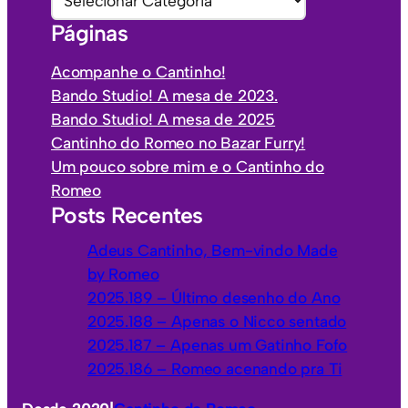
i
a
Páginas
v
t
o
e
Acompanhe o Cantinho!
s
g
Bando Studio! A mesa de 2023.
o
Bando Studio! A mesa de 2025
r
Cantinho do Romeo no Bazar Furry!
i
Um pouco sobre mim e o Cantinho do
a
Romeo
s
Posts Recentes
Adeus Cantinho, Bem-vindo Made
by Romeo
2025.189 – Último desenho do Ano
2025.188 – Apenas o Nicco sentado
2025.187 – Apenas um Gatinho Fofo
2025.186 – Romeo acenando pra Ti