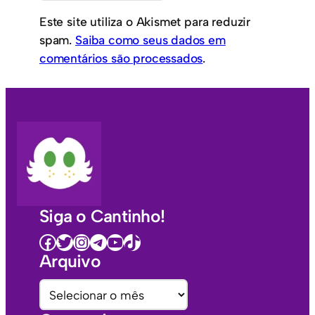
Este site utiliza o Akismet para reduzir
spam.
Saiba como seus dados em
comentários são processados
.
Siga o Cantinho!
Facebook
Twitter
Instagram
Telegram
Youtube
TikTok
Arquivo
A
r