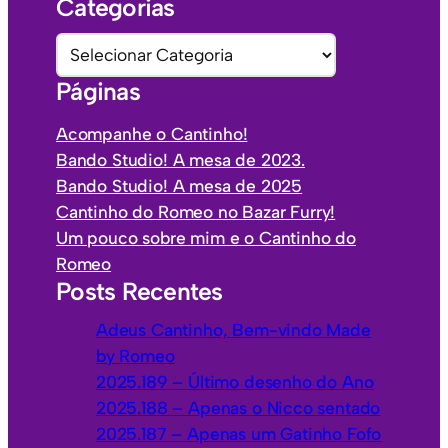
Categorias
q
u
C
i
a
Páginas
v
t
o
e
Acompanhe o Cantinho!
s
g
Bando Studio! A mesa de 2023.
o
Bando Studio! A mesa de 2025
r
Cantinho do Romeo no Bazar Furry!
i
Um pouco sobre mim e o Cantinho do
a
Romeo
s
Posts Recentes
Adeus Cantinho, Bem-vindo Made
by Romeo
2025.189 – Último desenho do Ano
2025.188 – Apenas o Nicco sentado
2025.187 – Apenas um Gatinho Fofo