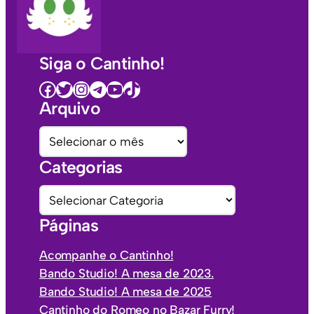
Siga o Cantinho!
Facebook
Twitter
Instagram
Telegram
Youtube
TikTok
Arquivo
A
r
Categorias
q
u
C
i
a
Páginas
v
t
o
e
Acompanhe o Cantinho!
s
g
Bando Studio! A mesa de 2023.
o
Bando Studio! A mesa de 2025
r
Cantinho do Romeo no Bazar Furry!