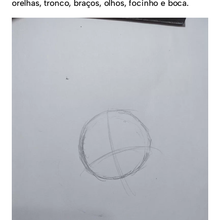
orelhas, tronco, braços, olhos, focinho e boca.