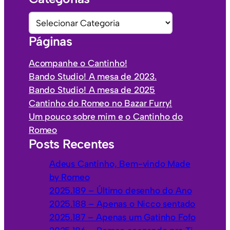
q
u
C
i
a
Páginas
v
t
o
e
Acompanhe o Cantinho!
s
g
Bando Studio! A mesa de 2023.
o
Bando Studio! A mesa de 2025
r
Cantinho do Romeo no Bazar Furry!
i
Um pouco sobre mim e o Cantinho do
a
Romeo
s
Posts Recentes
Adeus Cantinho, Bem-vindo Made
by Romeo
2025.189 – Último desenho do Ano
2025.188 – Apenas o Nicco sentado
2025.187 – Apenas um Gatinho Fofo