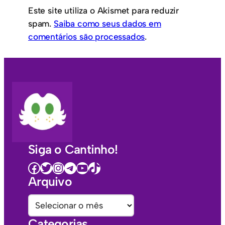
Este site utiliza o Akismet para reduzir
spam.
Saiba como seus dados em
comentários são processados
.
Siga o Cantinho!
Facebook
Twitter
Instagram
Telegram
Youtube
TikTok
Arquivo
A
r
Categorias