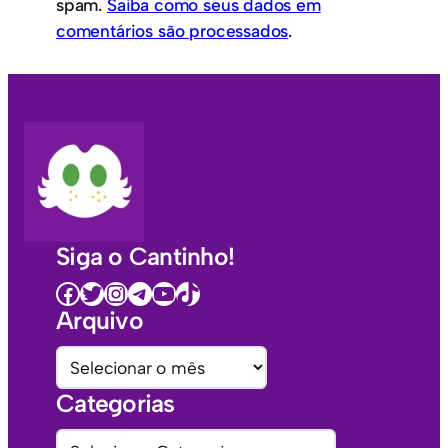
spam.
Saiba como seus dados em
comentários são processados
.
Siga o Cantinho!
Facebook
Twitter
Instagram
Telegram
Youtube
TikTok
Arquivo
A
r
Categorias
q
u
C