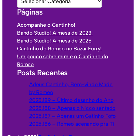
i
a
Páginas
v
t
o
e
Acompanhe o Cantinho!
s
g
Bando Studio! A mesa de 2023.
o
Bando Studio! A mesa de 2025
r
Cantinho do Romeo no Bazar Furry!
i
Um pouco sobre mim e o Cantinho do
a
Romeo
s
Posts Recentes
Adeus Cantinho, Bem-vindo Made
by Romeo
2025.189 – Último desenho do Ano
2025.188 – Apenas o Nicco sentado
2025.187 – Apenas um Gatinho Fofo
2025.186 – Romeo acenando pra Ti