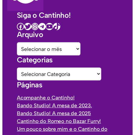
Siga o Cantinho!
Facebook
Twitter
Instagram
Telegram
Youtube
TikTok
Arquivo
A
r
Categorias
q
u
C
i
a
Páginas
v
t
o
e
Acompanhe o Cantinho!
s
g
Bando Studio! A mesa de 2023.
o
Bando Studio! A mesa de 2025
r
Cantinho do Romeo no Bazar Furry!
i
Um pouco sobre mim e o Cantinho do
a