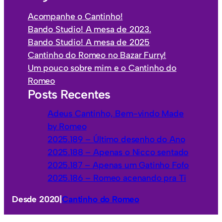
o
e
Acompanhe o Cantinho!
s
g
Bando Studio! A mesa de 2023.
o
Bando Studio! A mesa de 2025
r
Cantinho do Romeo no Bazar Furry!
i
Um pouco sobre mim e o Cantinho do
a
Romeo
s
Posts Recentes
Adeus Cantinho, Bem-vindo Made
by Romeo
2025.189 – Último desenho do Ano
2025.188 – Apenas o Nicco sentado
2025.187 – Apenas um Gatinho Fofo
2025.186 – Romeo acenando pra Ti
Desde 2020
|
Cantinho do Romeo