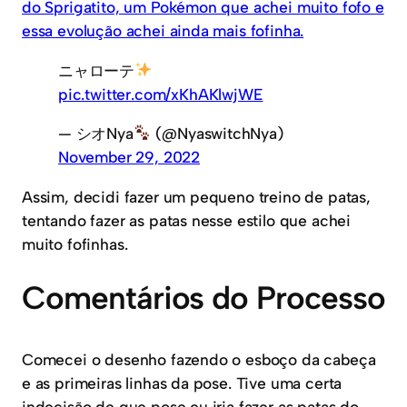
do Sprigatito, um Pokémon que achei muito fofo e
essa evolução achei ainda mais fofinha.
ニャローテ
pic.twitter.com/xKhAKlwjWE
— シオNya
(@NyaswitchNya)
November 29, 2022
Assim, decidi fazer um pequeno treino de patas,
tentando fazer as patas nesse estilo que achei
muito fofinhas.
Comentários do Processo
Comecei o desenho fazendo o esboço da cabeça
e as primeiras linhas da pose. Tive uma certa
indecisão de que pose eu iria fazer as patas do