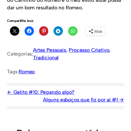
dar um bom resultado no Romeo.
Compartilhe isso:
Mais
Artes Pessoais
, 
Processo Criativo
, 
Categorias:
Tradicional
Tags:
Romeo
Gatito #10: Pegando algo?
Alguns esboços que fiz por aí #1