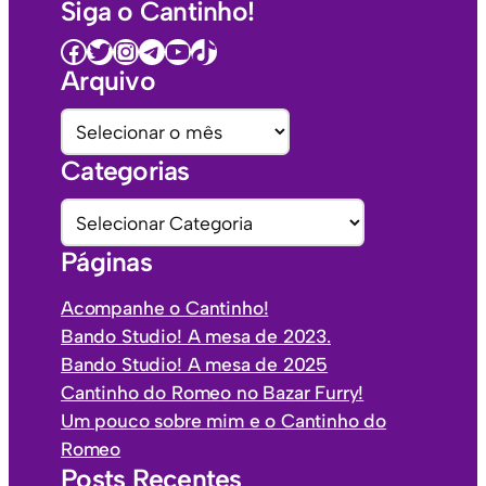
Siga o Cantinho!
Facebook
Twitter
Instagram
Telegram
Youtube
TikTok
Arquivo
A
r
Categorias
q
u
C
i
a
Páginas
v
t
o
e
Acompanhe o Cantinho!
s
g
Bando Studio! A mesa de 2023.
o
Bando Studio! A mesa de 2025
r
Cantinho do Romeo no Bazar Furry!
i
Um pouco sobre mim e o Cantinho do
a
Romeo
s
Posts Recentes