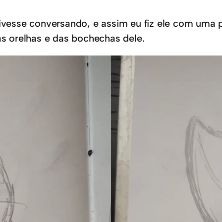
tivesse conversando, e assim eu fiz ele com uma 
as orelhas e das bochechas dele.