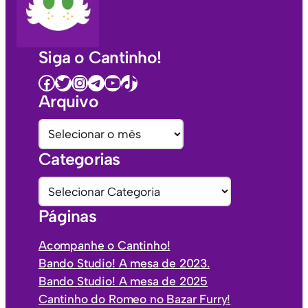
Siga o Cantinho!
Facebook
Twitter
Instagram
Telegram
Youtube
TikTok
Arquivo
A
r
Categorias
q
u
C
i
a
Páginas
v
t
o
e
Acompanhe o Cantinho!
s
g
Bando Studio! A mesa de 2023.
o
Bando Studio! A mesa de 2025
r
Cantinho do Romeo no Bazar Furry!