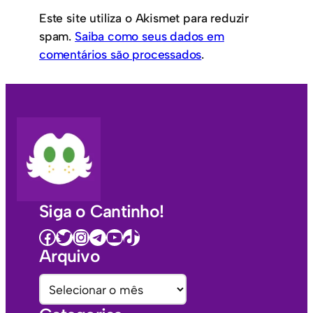
Este site utiliza o Akismet para reduzir
spam.
Saiba como seus dados em
comentários são processados
.
Siga o Cantinho!
Facebook
Twitter
Instagram
Telegram
Youtube
TikTok
Arquivo
A
r