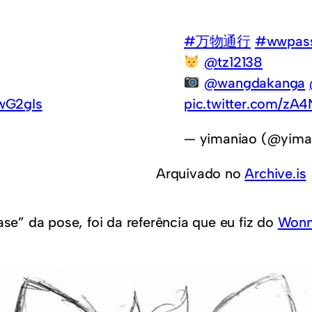
#万物通行
#wwpas
@tz12138
@wangdakanga
MwG2gIs
pic.twitter.com/zA
— yimaniao (@yima
Arquivado no
Archive.is
ase” da pose, foi da referência que eu fiz do
Wonn