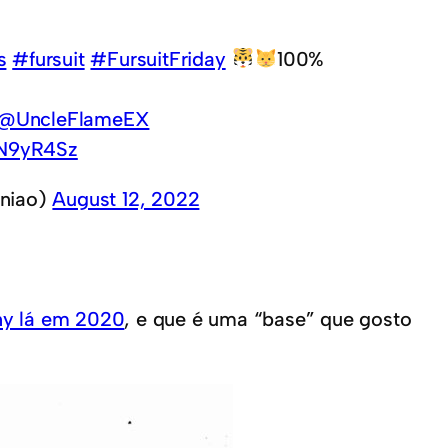
s
#fursuit
#FursuitFriday
100%
@UncleFlameEX
4N9yR4Sz
niao)
August 12, 2022
y lá em 2020
, e que é uma “base” que gosto