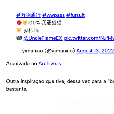
#万物通行
#wwpass
#fursuit
100% 我爱猫猫
@柿眠
@UncleFlameEX
pic.twitter.com/Nuf
— yimaniao (@yimaniao)
August 13, 2022
Arquivado no
Archive.is
Outra inspiração que tive, dessa vez para a “b
bastante.