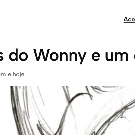
Aco
s do Wonny e um
em e hoje.