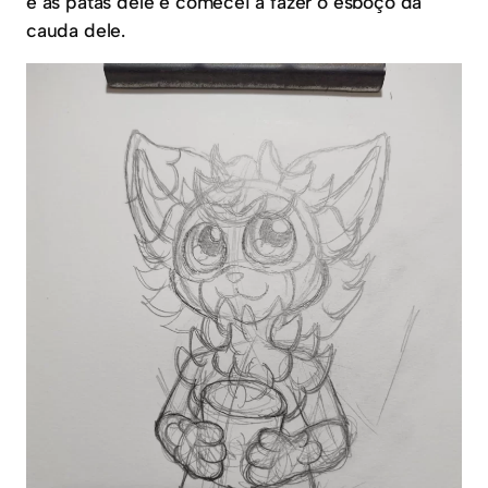
e as patas dele e comecei a fazer o esboço da
cauda dele.