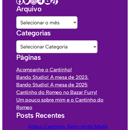
Facebook
Twitter
Instagram
Telegram
Youtube
TikTok
Arquivo
A
r
Categorias
q
u
C
i
a
Páginas
v
t
o
e
Acompanhe o Cantinho!
s
g
Bando Studio! A mesa de 2023.
o
Bando Studio! A mesa de 2025
r
Cantinho do Romeo no Bazar Furry!
i
Um pouco sobre mim e o Cantinho do
a
Romeo
s
Posts Recentes
Adeus Cantinho, Bem-vindo Made