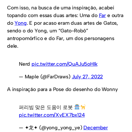
Com isso, na busca de uma inspiração, acabei
topando com essas duas artes: Uma do
Far
e outra
do
Yong
. E por acaso eram duas artes de Gatos,
sendo o do Yong, um “Gato-Robô”
antropomórfico e do Far, um dos personagens
dele.
Nerd
pic.twitter.com/QuAJu5oHIk
— Maple (@FarDraws)
July 27, 2022
A inspiração para a Pose do desenho do Wonny
퍼리빔 맞은 도움이 로봇
pic.twitter.com/XvEX7bx124
— ✦龙✦ (@yong_yong_ye)
December