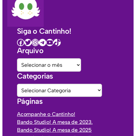
Siga o Cantinho!
Facebook
Twitter
Instagram
Telegram
Youtube
TikTok
Arquivo
A
r
Categorias
q
u
C
i
a
Páginas
v
t
o
e
Acompanhe o Cantinho!
s
g
Bando Studio! A mesa de 2023.
o
Bando Studio! A mesa de 2025
r