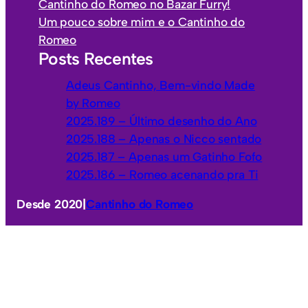
Cantinho do Romeo no Bazar Furry!
i
Um pouco sobre mim e o Cantinho do
a
Romeo
s
Posts Recentes
Adeus Cantinho, Bem-vindo Made
by Romeo
2025.189 – Último desenho do Ano
2025.188 – Apenas o Nicco sentado
2025.187 – Apenas um Gatinho Fofo
2025.186 – Romeo acenando pra Ti
Desde 2020
|
Cantinho do Romeo