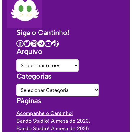
Siga o Cantinho!
Facebook
Twitter
Instagram
Telegram
Youtube
TikTok
Arquivo
A
r
Categorias
q
u
C
i
a
Páginas
v
t
o
e
Acompanhe o Cantinho!
s
g
Bando Studio! A mesa de 2023.
o
Bando Studio! A mesa de 2025