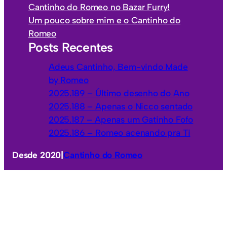
r
Cantinho do Romeo no Bazar Furry!
i
Um pouco sobre mim e o Cantinho do
a
Romeo
s
Posts Recentes
Adeus Cantinho, Bem-vindo Made
by Romeo
2025.189 – Último desenho do Ano
2025.188 – Apenas o Nicco sentado
2025.187 – Apenas um Gatinho Fofo
2025.186 – Romeo acenando pra Ti
Desde 2020
|
Cantinho do Romeo