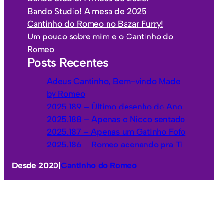
o
Bando Studio! A mesa de 2025
r
Cantinho do Romeo no Bazar Furry!
i
Um pouco sobre mim e o Cantinho do
a
Romeo
s
Posts Recentes
Adeus Cantinho, Bem-vindo Made
by Romeo
2025.189 – Último desenho do Ano
2025.188 – Apenas o Nicco sentado
2025.187 – Apenas um Gatinho Fofo
2025.186 – Romeo acenando pra Ti
Desde 2020
|
Cantinho do Romeo