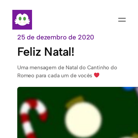
Pular
para
o
conteúdo
25 de dezembro de 2020
Feliz Natal!
Uma mensagem de Natal do Cantinho do
Romeo para cada um de vocês