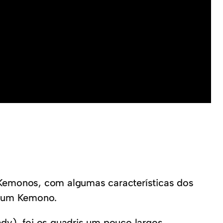
 Kemonos, com algumas características dos
e um Kemono.
dy), foi os quadris um pouco largos.