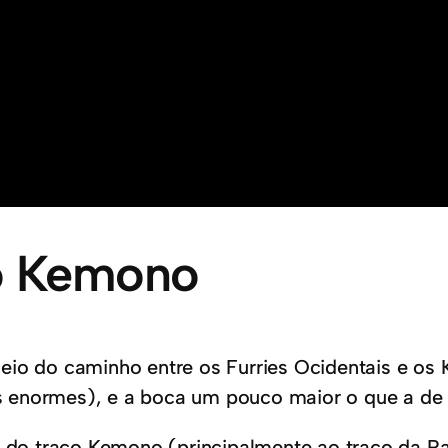
 o Kemono
eio do caminho entre os Furries Ocidentais e os
s enormes), e a boca um pouco maior o que a d
o do traço Kemono (principalmente ao traço da Ra