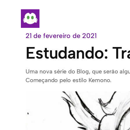
Pular
para
o
conteúdo
21 de fevereiro de 2021
Estudando: T
Uma nova série do Blog, que serão al
Começando pelo estilo Kemono.