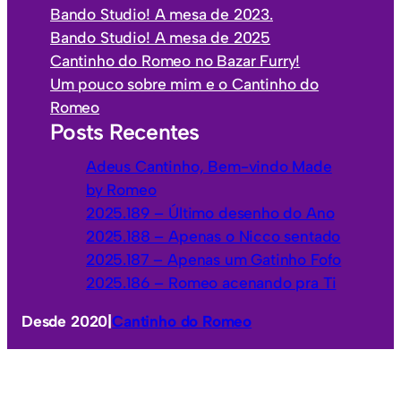
g
Bando Studio! A mesa de 2023.
o
Bando Studio! A mesa de 2025
r
Cantinho do Romeo no Bazar Furry!
i
Um pouco sobre mim e o Cantinho do
a
Romeo
s
Posts Recentes
Adeus Cantinho, Bem-vindo Made
by Romeo
2025.189 – Último desenho do Ano
2025.188 – Apenas o Nicco sentado
2025.187 – Apenas um Gatinho Fofo
2025.186 – Romeo acenando pra Ti
Desde 2020
|
Cantinho do Romeo