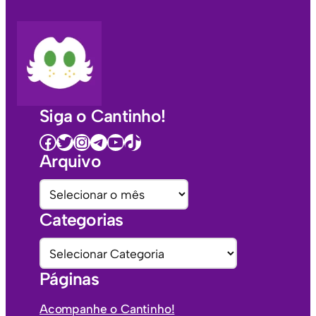
Siga o Cantinho!
Facebook
Twitter
Instagram
Telegram
Youtube
TikTok
Arquivo
A
r
Categorias
q
u
C
i
a
Páginas
v
t
o
e
Acompanhe o Cantinho!
s