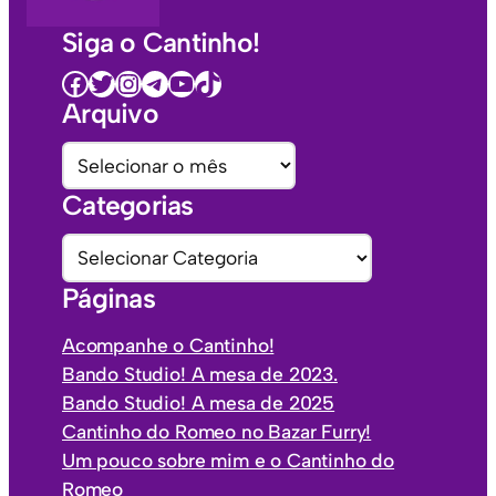
Siga o Cantinho!
Facebook
Twitter
Instagram
Telegram
Youtube
TikTok
Arquivo
A
r
Categorias
q
u
C
i
a
Páginas
v
t
o
e
Acompanhe o Cantinho!
s
g
Bando Studio! A mesa de 2023.
o
Bando Studio! A mesa de 2025
r
Cantinho do Romeo no Bazar Furry!
i
Um pouco sobre mim e o Cantinho do
a
Romeo