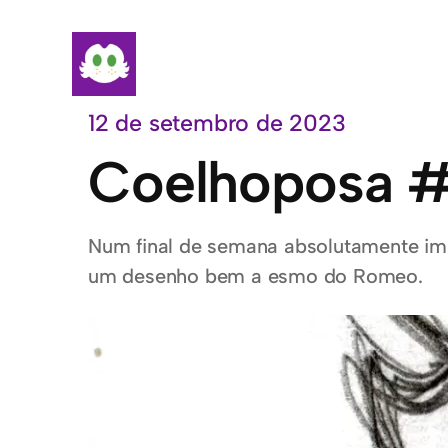
Pular
para
o
conteúdo
12 de setembro de 2023
Coelhoposa #
Num final de semana absolutamente imp
um desenho bem a esmo do Romeo.