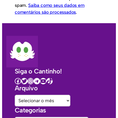
spam.
Saiba como seus dados em
comentários são processados
.
Siga o Cantinho!
Facebook
Twitter
Instagram
Telegram
Youtube
TikTok
Arquivo
A
r
Categorias
q