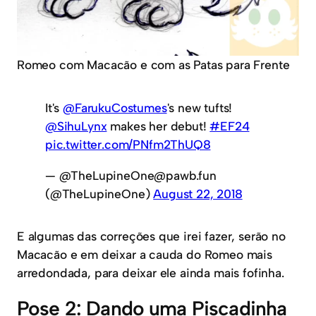
Romeo com Macacão e com as Patas para Frente
It's
@FarukuCostumes
's new tufts!
@SihuLynx
makes her debut!
#EF24
pic.twitter.com/PNfm2ThUQ8
— @TheLupineOne@pawb.fun
(@TheLupineOne)
August 22, 2018
E algumas das correções que irei fazer, serão no
Macacão e em deixar a cauda do Romeo mais
arredondada, para deixar ele ainda mais fofinha.
Pose 2: Dando uma Piscadinha