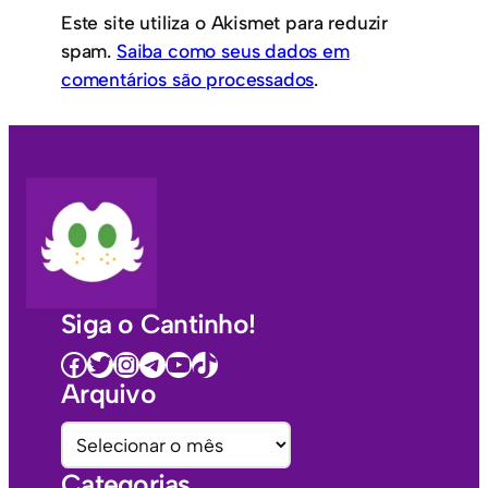
Este site utiliza o Akismet para reduzir
spam.
Saiba como seus dados em
comentários são processados
.
Siga o Cantinho!
Facebook
Twitter
Instagram
Telegram
Youtube
TikTok
Arquivo
A
r
Categorias