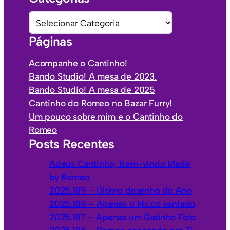
q
u
C
i
a
Páginas
v
t
o
e
Acompanhe o Cantinho!
s
g
Bando Studio! A mesa de 2023.
o
Bando Studio! A mesa de 2025
r
Cantinho do Romeo no Bazar Furry!
i
Um pouco sobre mim e o Cantinho do
a
Romeo
s
Posts Recentes
Adeus Cantinho, Bem-vindo Made
by Romeo
2025.189 – Último desenho do Ano
2025.188 – Apenas o Nicco sentado
2025.187 – Apenas um Gatinho Fofo