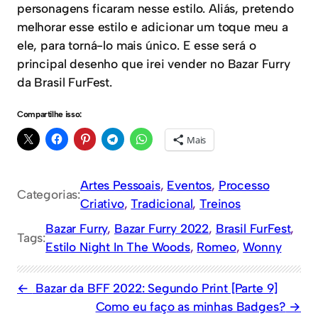
personagens ficaram nesse estilo. Aliás, pretendo
melhorar esse estilo e adicionar um toque meu a
ele, para torná-lo mais único. E esse será o
principal desenho que irei vender no Bazar Furry
da Brasil FurFest.
Compartilhe isso:
Mais
Artes Pessoais
, 
Eventos
, 
Processo
Categorias:
Criativo
, 
Tradicional
, 
Treinos
Bazar Furry
, 
Bazar Furry 2022
, 
Brasil FurFest
, 
Tags:
Estilo Night In The Woods
, 
Romeo
, 
Wonny
Bazar da BFF 2022: Segundo Print [Parte 9]
Como eu faço as minhas Badges?