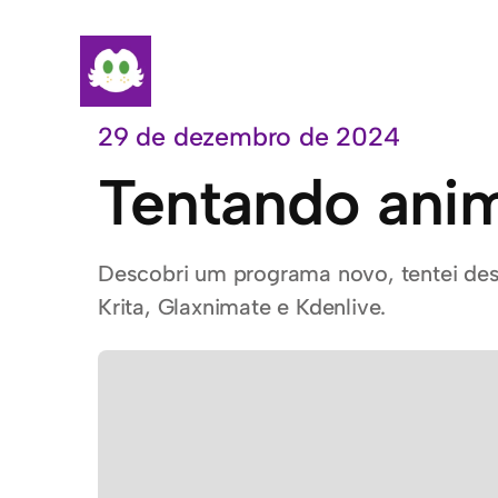
Pular
para
o
conteúdo
29 de dezembro de 2024
Tentando anim
Descobri um programa novo, tentei desc
Krita, Glaxnimate e Kdenlive.