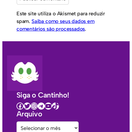
Este site utiliza o Akismet para reduzir
spam.
Saiba como seus dados em
comentários são processados
.
Siga o Cantinho!
Facebook
Twitter
Instagram
Telegram
Youtube
TikTok
Arquivo
A