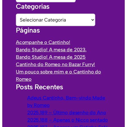
r
Categorias
q
u
C
i
a
Páginas
v
t
o
e
Acompanhe o Cantinho!
s
g
Bando Studio! A mesa de 2023.
o
Bando Studio! A mesa de 2025
r
Cantinho do Romeo no Bazar Furry!
i
Um pouco sobre mim e o Cantinho do
a
Romeo
s
Posts Recentes
Adeus Cantinho, Bem-vindo Made
by Romeo
2025.189 – Último desenho do Ano
2025.188 – Apenas o Nicco sentado