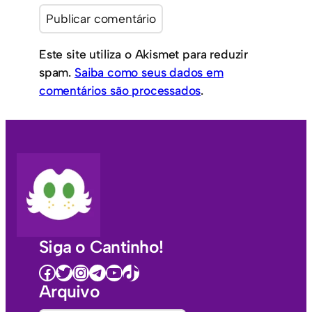
Este site utiliza o Akismet para reduzir
spam.
Saiba como seus dados em
comentários são processados
.
Siga o Cantinho!
Facebook
Twitter
Instagram
Telegram
Youtube
TikTok
Arquivo