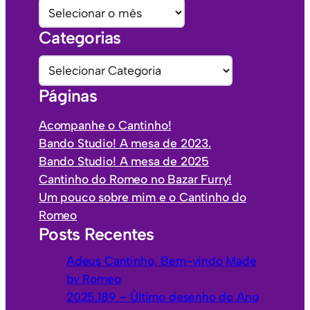
A
r
Categorias
q
u
C
i
a
Páginas
v
t
o
e
Acompanhe o Cantinho!
s
g
Bando Studio! A mesa de 2023.
o
Bando Studio! A mesa de 2025
r
Cantinho do Romeo no Bazar Furry!
i
Um pouco sobre mim e o Cantinho do
a
Romeo
s
Posts Recentes
Adeus Cantinho, Bem-vindo Made
by Romeo
2025.189 – Último desenho do Ano