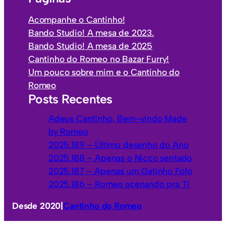
t
o
e
Acompanhe o Cantinho!
s
g
Bando Studio! A mesa de 2023.
o
Bando Studio! A mesa de 2025
r
Cantinho do Romeo no Bazar Furry!
i
Um pouco sobre mim e o Cantinho do
a
Romeo
s
Posts Recentes
Adeus Cantinho, Bem-vindo Made
by Romeo
2025.189 – Último desenho do Ano
2025.188 – Apenas o Nicco sentado
2025.187 – Apenas um Gatinho Fofo
2025.186 – Romeo acenando pra Ti
Desde 2020
|
Cantinho do Romeo