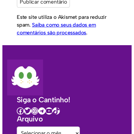
Este site utiliza o Akismet para reduzir
spam.
Saiba como seus dados em
comentários são processados
.
Siga o Cantinho!
Facebook
Twitter
Instagram
Telegram
Youtube
TikTok
Arquivo
A