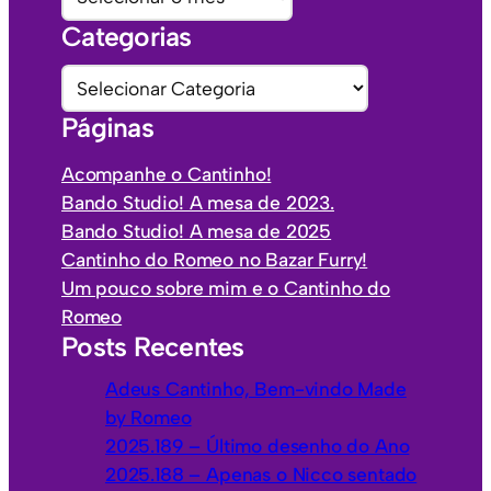
r
Categorias
q
u
C
i
a
Páginas
v
t
o
e
Acompanhe o Cantinho!
s
g
Bando Studio! A mesa de 2023.
o
Bando Studio! A mesa de 2025
r
Cantinho do Romeo no Bazar Furry!
i
Um pouco sobre mim e o Cantinho do
a
Romeo
s
Posts Recentes
Adeus Cantinho, Bem-vindo Made
by Romeo
2025.189 – Último desenho do Ano
2025.188 – Apenas o Nicco sentado