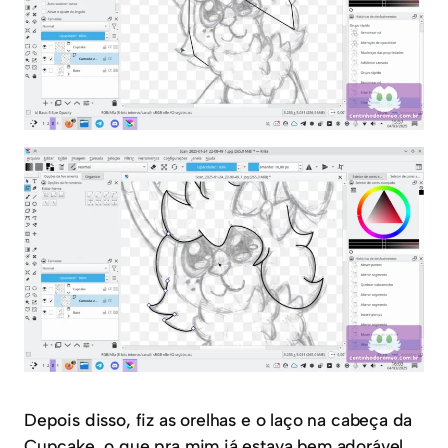
Depois disso, fiz as orelhas e o laço na cabeça da
Cupcake, o que pra mim já estava bem adorável.