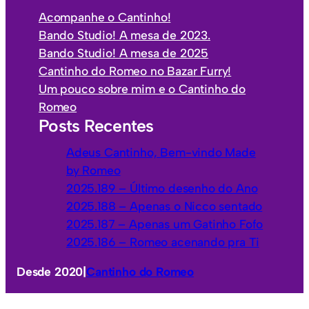
o
e
Acompanhe o Cantinho!
s
g
Bando Studio! A mesa de 2023.
o
Bando Studio! A mesa de 2025
r
Cantinho do Romeo no Bazar Furry!
i
Um pouco sobre mim e o Cantinho do
a
Romeo
s
Posts Recentes
Adeus Cantinho, Bem-vindo Made
by Romeo
2025.189 – Último desenho do Ano
2025.188 – Apenas o Nicco sentado
2025.187 – Apenas um Gatinho Fofo
2025.186 – Romeo acenando pra Ti
Desde 2020
|
Cantinho do Romeo