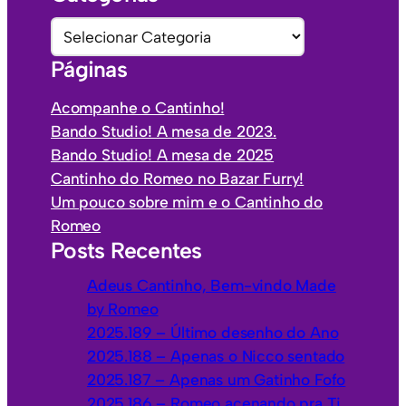
u
C
i
a
Páginas
v
t
o
e
Acompanhe o Cantinho!
s
g
Bando Studio! A mesa de 2023.
o
Bando Studio! A mesa de 2025
r
Cantinho do Romeo no Bazar Furry!
i
Um pouco sobre mim e o Cantinho do
a
Romeo
s
Posts Recentes
Adeus Cantinho, Bem-vindo Made
by Romeo
2025.189 – Último desenho do Ano
2025.188 – Apenas o Nicco sentado
2025.187 – Apenas um Gatinho Fofo
2025.186 – Romeo acenando pra Ti