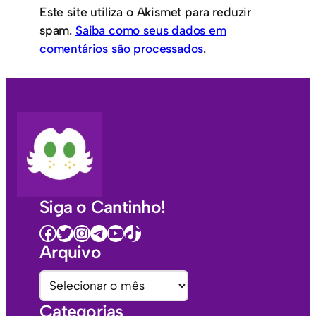
Este site utiliza o Akismet para reduzir
spam.
Saiba como seus dados em
comentários são processados
.
Siga o Cantinho!
Facebook
Twitter
Instagram
Telegram
Youtube
TikTok
Arquivo
A
r
Categorias
q