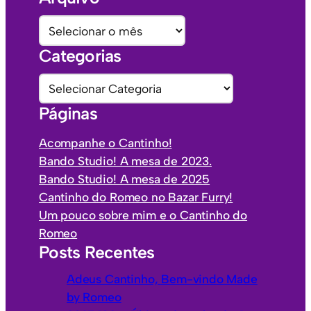
A
r
Categorias
q
u
C
i
a
Páginas
v
t
o
e
Acompanhe o Cantinho!
s
g
Bando Studio! A mesa de 2023.
o
Bando Studio! A mesa de 2025
r
Cantinho do Romeo no Bazar Furry!
i
Um pouco sobre mim e o Cantinho do
a
Romeo
s
Posts Recentes
Adeus Cantinho, Bem-vindo Made
by Romeo