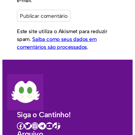
e-mail.
Este site utiliza o Akismet para reduzir
spam.
Saiba como seus dados em
comentários são processados
.
Siga o Cantinho!
Facebook
Twitter
Instagram
Telegram
Youtube
TikTok
Arquivo