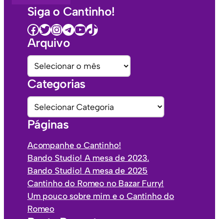
Siga o Cantinho!
Facebook
Twitter
Instagram
Telegram
Youtube
TikTok
Arquivo
A
r
Categorias
q
u
C
i
a
Páginas
v
t
o
e
Acompanhe o Cantinho!
s
g
Bando Studio! A mesa de 2023.
o
Bando Studio! A mesa de 2025
r
Cantinho do Romeo no Bazar Furry!
i
Um pouco sobre mim e o Cantinho do
a
Romeo
s