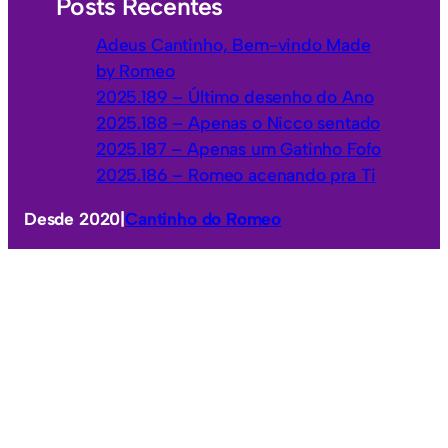
Posts Recentes
Adeus Cantinho, Bem-vindo Made
by Romeo
2025.189 – Último desenho do Ano
2025.188 – Apenas o Nicco sentado
2025.187 – Apenas um Gatinho Fofo
2025.186 – Romeo acenando pra Ti
Desde 2020
|
Cantinho do Romeo