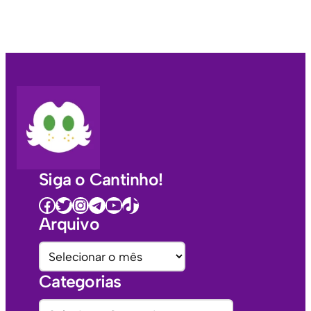
Siga o Cantinho!
Facebook
Twitter
Instagram
Telegram
Youtube
TikTok
Arquivo
A
r
Categorias
q
u
C