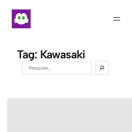
Pular
para
o
conteúdo
Tag:
Kawasaki
Pesquisar