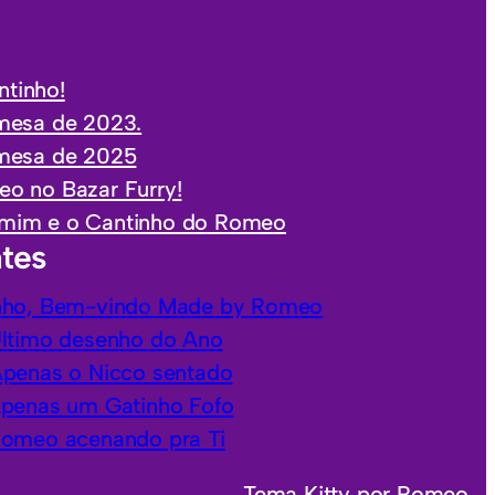
tinho!
mesa de 2023.
 mesa de 2025
o no Bazar Furry!
mim e o Cantinho do Romeo
tes
nho, Bem-vindo Made by Romeo
Último desenho do Ano
Apenas o Nicco sentado
Apenas um Gatinho Fofo
Romeo acenando pra Ti
Tema Kitty por Romeo